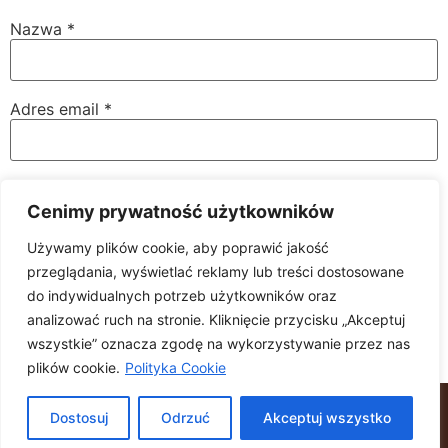
Nazwa
*
Adres email
*
Witryna internetowa
Cenimy prywatność użytkowników
Używamy plików cookie, aby poprawić jakość
przeglądania, wyświetlać reklamy lub treści dostosowane
Zapamiętaj moje dane w tej przeglądarce podczas
do indywidualnych potrzeb użytkowników oraz
pisania kolejnych komentarzy.
analizować ruch na stronie. Kliknięcie przycisku „Akceptuj
wszystkie” oznacza zgodę na wykorzystywanie przez nas
plików cookie.
Polityka Cookie
© Copyright Mark Stol 2022. All right reserved.
Dostosuj
Odrzuć
Akceptuj wszystko